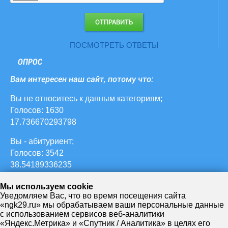
ПОСМОТРЕТЬ ОТВЕТЫ
ОПРОС
Вам интересен наш сайт, потому что:
Вы не относитесь к данным категориям;
Голосов: 1630
17.736670293798
Вы - абитуриент;
Голосов: 3542
38.54189336235
ваш ребенок учится в НЖК;
Мы используем cookie
Голосов: 627
Уведомляем Вас, что во время посещения сайта
«ngk29.ru» мы обрабатываем ваши персональные данные
6.822633297062
с использованием сервисов веб-аналитики
«Яндекс.Метрика» и «Спутник / Аналитика» в целях его
Вы - студент НЖК;