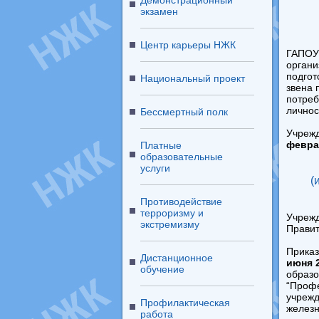
Демонстрационный
экзамен
Центр карьеры НЖК
ГАПОУ 
органи
подгот
Национальный проект
звена 
потреб
личнос
Бессмертный полк
Учрежд
февра
Платные
образовательные
услуги
(
Противодействие
терроризму и
Учрежд
экстремизму
Прави
Приказ
Дистанционное
июня 2
обучение
образо
“Профе
учрежд
Профилактическая
железн
работа