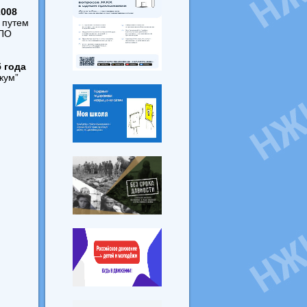
2008
 путем
СПО
5 года
кум”