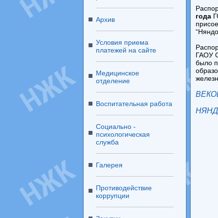
Распор
года
Г
Архив
присое
“Няндо
Условия приема
Распор
платежей на сайте
ГАОУ С
было п
образо
Медицинское
желез
отделение
ВЕКО
Воспитательная работа
НЯНД
Социально -
психологическая
служба
Галерея
Противодействие
коррупции