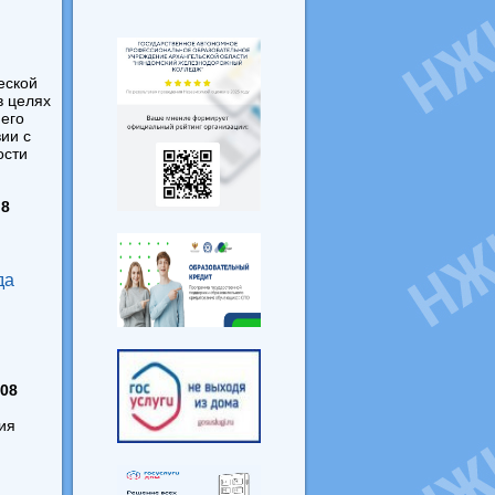
еской
в целях
его
ии с
ости
 8
да
 08
ия