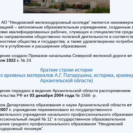
АО “Няндомский железнодорожный колледж” является некоммерч
зацией – автономным образовательным учреждением, созданным 
овки квалифицированных рабочих, служащих и специалистов средн
по направлениям общественно полезной деятельности в соответств
ностями общества и государства; а также удовлетворении потребн
ти в углублении и расширении образования.
ение создано Приказом начальника Северной железной дороги
от
ля 1922 г.
№ 24.
Краткие строки истории
из архивных материалов А.Г. Патарушина, историка, краеве
Архангельской области)
ение передано в ведение Архангельской области распоряжением
тельства РФ
от 03 декабря 2004 года
№ 1566 -р.
ом Департамента образования и науки Арханегельской области
от
007 г.
учреждение переименовано из госудапрственного
вательного учреждения начального профессионального образован
ссиональный лицей № 11” в государственное образовательное
ение среднего профессионального образования “Няндомский
одорожный техникум”.