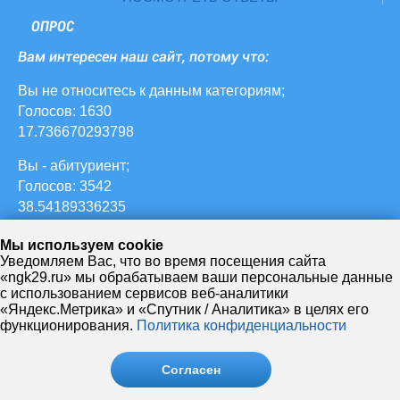
ОПРОС
Вам интересен наш сайт, потому что:
Вы не относитесь к данным категориям;
Голосов: 1630
17.736670293798
Вы - абитуриент;
Голосов: 3542
38.54189336235
ваш ребенок учится в НЖК;
Мы используем cookie
Голосов: 627
Уведомляем Вас, что во время посещения сайта
«ngk29.ru» мы обрабатываем ваши персональные данные
6.822633297062
с использованием сервисов веб-аналитики
«Яндекс.Метрика» и «Спутник / Аналитика» в целях его
Вы - студент НЖК;
функционирования.
Политика конфиденциальности
Голосов: 3211
34.940152339499
Согласен
Вы - преподаватель НЖК;