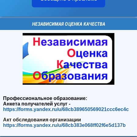
НЕЗАВИСИМАЯ ОЦЕНКА КАЧЕСТВА
Профессиональное образование:
Анкета получателей услуг -
https://forms.yandex.ru/u/68cb389650569021ccc6ec4c
Акт обследования организации
https://forms.yandex.ru/u/68cb383e068ff02f6e5d137b